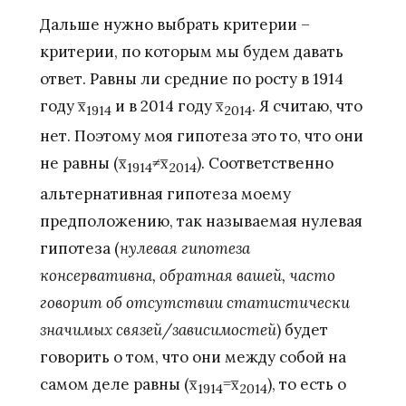
Дальше нужно выбрать критерии –
критерии, по которым мы будем давать
ответ. Равны ли средние по росту в 1914
году x̅
и в 2014 году x̅
. Я считаю, что
1914
2014
нет. Поэтому моя гипотеза это то, что они
не равны (x̅
≠x̅
). Соответственно
1914
2014
альтернативная гипотеза моему
предположению, так называемая нулевая
гипотеза (
нулевая гипотеза
консервативна, обратная вашей, часто
говорит об отсутствии статистически
значимых связей/зависимостей
) будет
говорить о том, что они между собой на
самом деле равны (x̅
=x̅
), то есть о
1914
2014