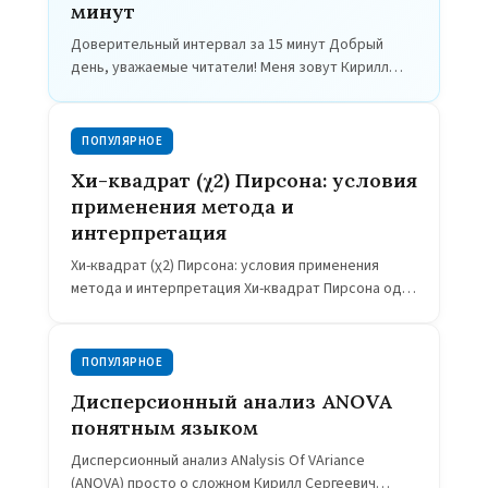
минут
Доверительный интервал за 15 минут Добрый
день, уважаемые читатели! Меня зовут Кирилл
Мильчаков. Сегодня мы продолжаем наш разговор
о биостатистике. Тема сегодняшней нашей
беседы будет «Доверительный интервал». Что…
ПОПУЛЯРНОЕ
Хи-квадрат (χ2) Пирсона: условия
применения метода и
интерпретация
Хи-квадрат (χ2) Пирсона: условия применения
метода и интерпретация Хи-квадрат Пирсона один
из самых популярных статистических критериев
для анализа качественных данных (номинальных,
порядковых, ранговых), анализа частот. Однако,…
ПОПУЛЯРНОЕ
Дисперсионный анализ ANOVA
понятным языком
Дисперсионный анализ ANalysis Of VAriance
(ANOVA) просто о сложном Кирилл Сергеевич