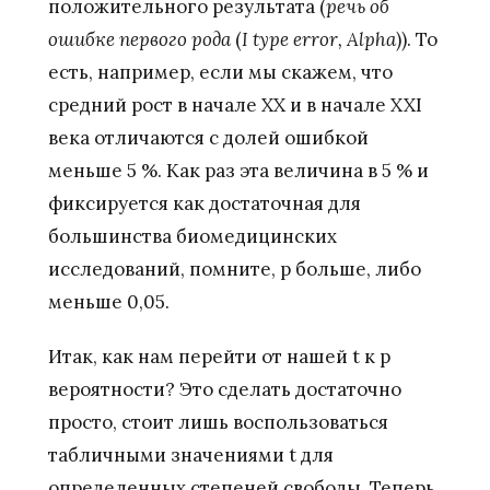
положительного результата (
речь об
ошибке первого рода
(
I
type
error
,
Alpha
)). То
есть, например, если мы скажем, что
средний рост в начале ХХ и в начале XXI
века отличаются с долей ошибкой
меньше 5 %. Как раз эта величина в 5 % и
фиксируется как достаточная для
большинства биомедицинских
исследований, помните, р больше, либо
меньше 0,05.
Итак, как нам перейти от нашей t к р
вероятности? Это сделать достаточно
просто, стоит лишь воспользоваться
табличными значениями t для
определенных степеней свободы. Теперь