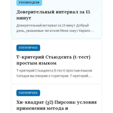
РЕКОМЕНДУЕМ
Доверительный интервал за 15
минут
Доверительный интервал за 15 минут Добрый
день, уважаемые читатели! Меня зовут Кирилл
Мильчаков. Сегодня мы продолжаем наш разговор
о биостатистике. Тема сегодняшней нашей
беседы будет «Доверительный интервал». Что…
ПОПУЛЯРНОЕ
Т-критерий Стьюдента (t-тест)
простым языком
Т-критерий Стьюдента (t-тест) простым языком
Сегодня мы говорим о t-критерии. Т-критерий
наиболее популярный статистический тест в
биомедицинских исследованиях. Также его
называют парный Т-критерий Стьюдента, t-test,
ПОПУЛЯРНОЕ
two-sample…
Хи-квадрат (χ2) Пирсона: условия
применения метода и