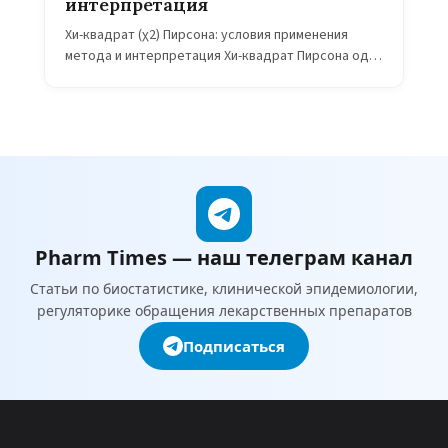
интерпретация
Хи-квадрат (χ2) Пирсона: условия применения
метода и интерпретация Хи-квадрат Пирсона один
из самых популярных статистических критериев
для анализа качественных данных (номинальных,
порядковых, ранговых), анализа частот. Однако,…
Pharm Times — наш телеграм канал
Статьи по биостатистике, клинической эпидемиологии,
регуляторике обращения лекарственных препаратов
Подписаться