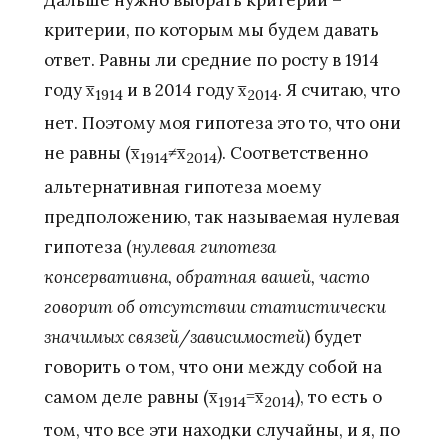
Дальше нужно выбрать критерии –
критерии, по которым мы будем давать
ответ. Равны ли средние по росту в 1914
году x̅
и в 2014 году x̅
. Я считаю, что
1914
2014
нет. Поэтому моя гипотеза это то, что они
не равны (x̅
≠x̅
). Соответственно
1914
2014
альтернативная гипотеза моему
предположению, так называемая нулевая
гипотеза (
нулевая гипотеза
консервативна, обратная вашей, часто
говорит об отсутствии статистически
значимых связей/зависимостей
) будет
говорить о том, что они между собой на
самом деле равны (x̅
=x̅
), то есть о
1914
2014
том, что все эти находки случайны, и я, по