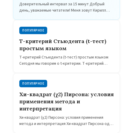
Доверительный интервал за 15 минут Добрый
день, уважаемые читатели! Меня зовут Кирилл
Мильчаков. Сегодня мы продолжаем наш разговор
о биостатистике. Тема сегодняшней нашей
беседы будет «Доверительный интервал». Что…
ПОПУЛЯРНОЕ
Т-критерий Стьюдента (t-тест)
простым языком
Т-критерий Стьюдента (t-тест) простым языком
Сегодня мы говорим о t-критерии. Т-критерий
наиболее популярный статистический тест в
биомедицинских исследованиях. Также его
называют парный Т-критерий Стьюдента, t-test,
ПОПУЛЯРНОЕ
two-sample…
Хи-квадрат (χ2) Пирсона: условия
применения метода и
интерпретация
Хи-квадрат (χ2) Пирсона: условия применения
метода и интерпретация Хи-квадрат Пирсона один
из самых популярных статистических критериев