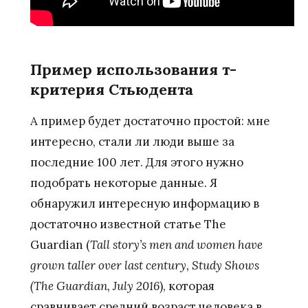
Пример использования т-
критерия Стьюдента
А пример будет достаточно простой: мне
интересно, стали ли люди выше за
последние 100 лет. Для этого нужно
подобрать некоторые данные. Я
обнаружил интересную информацию в
достаточно известной статье The
Guardian (
Tall
story
’
s
men
and
women
have
grown
taller
over
last
century
,
Study
Shows
(
The
Guardian
,
July
2016
), которая
сравнивает средний возраст человека в