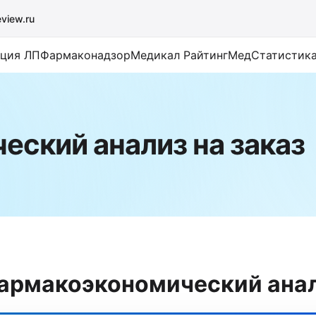
eview.ru
ация ЛП
Фармаконадзор
Медикал Райтинг
МедСтатистик
ский анализ на заказ
армакоэкономический анал