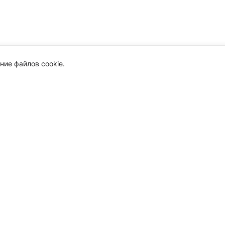
ние файлов cookie.
анал
миологии, регуляторике обращения лекарственных препаратов