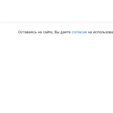
Оставаясь на сайте, Вы даете
согласие
на использова
Pharm Times — наш телеграм к
Статьи по биостатистике, клинической эпиде