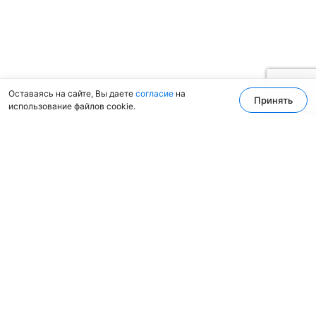
Оставаясь на сайте, Вы даете
согласие
на
Принять
использование файлов cookie.
Pharm Times — наш телеграм канал
Статьи по биостатистике, клинической эпидемиологии,